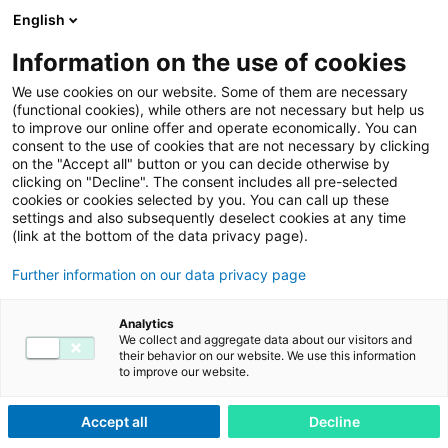
English
Menu
Information on the use of cookies
We use cookies on our website. Some of them are necessary
(functional cookies), while others are not necessary but help us
adesso-service.com
Services
to improve our online offer and operate economically. You can
Managed Infrastructure (IaaS)
consent to the use of cookies that are not necessary by clicking
on the "Accept all" button or you can decide otherwise by
adesso AI Hub | Sichere AI Operations
clicking on "Decline". The consent includes all pre-selected
adesso AI Hub
cookies or cookies selected by you. You can call up these
settings and also subsequently deselect cookies at any time
Vom KI-Chaos zur Enterprise Control Plane
(link at the bottom of the data privacy page).
Further information on our data privacy page
Managed Infrastructure (IaaS)
Cloud Infrastruktur
Analytics
On-Premises Infrastruktur
We collect and aggregate data about our visitors and
their behavior on our website. We use this information
adesso business cloud (abc)
to improve our website.
Accept all
Decline